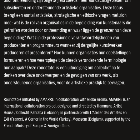
subsidiënten en ondersteunende artistieke organisaties. Deze focus
brengt een aantal artistieke, strategische en ethische vragen met zich
mee: wat is de rol van organisaties in de begeleiding van kunstenaars die
getroffen worden door ontheemding en waar liggen de grenzen van deze
begeleiding? Wat zijn de professionele verantwoordelijkheden van
producenten en programmeurs wanneer zij dergelijke kunstwerken
produceren of presenteren? Hoe kunnen organisaties hun doelstellingen
formuleren en hoe weerspiegelt de steeds veranderende terminologie
hun aanpak? Deze rondetafel is een uitnodiging om collectief na te
denken over deze onderwerpen en de gevolgen van ons werk, als
ondersteunende organisaties, voor de artistieke praktijk te bevragen.
Roundtable initiated by AMARRE in collaboration with Globe Aroma. AMARRE is an
international collaboration project designed and directed by Hammana Artist
House / Collectif Kahraba (Lebanon; in partnership with L’Atelier des Artistes en
Exil (France), A Corner in the World (Turkey),Moussem (Belgium); supported by the
French Ministry of Europe & Foreign affairs.