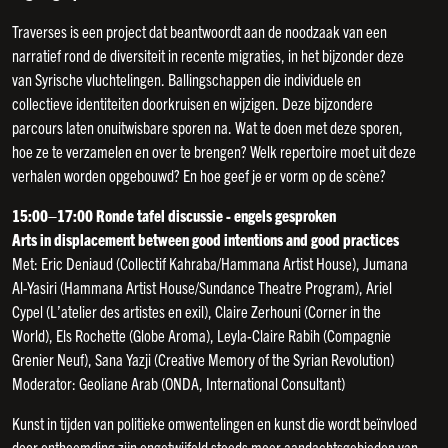
Traverses is een project dat beantwoordt aan de noodzaak van een
narratief rond de diversiteit in recente migraties, in het bijzonder deze
van Syrische vluchtelingen. Ballingschappen die individuele en
collectieve identiteiten doorkruisen en wijzigen. Deze bijzondere
parcours laten onuitwisbare sporen na. Wat te doen met deze sporen,
hoe ze te verzamelen en over te brengen? Welk repertoire moet uit deze
verhalen worden opgebouwd? En hoe geef je er vorm op de scène?
15:00–17:00 Ronde tafel discussie - engels gesproken
Arts in displacement between good intentions and good practices
Met: Eric Deniaud (Collectif Kahraba/Hammana Artist House), Jumana
Al-Yasiri (Hammana Artist House/Sundance Theatre Program), Ariel
Cypel (L’atelier des artistes en exil), Claire Zerhouni (Corner in the
World), Els Rochette (Globe Aroma), Leyla-Claire Rabih (Compagnie
Grenier Neuf), Sana Yazji (Creative Memory of the Syrian Revolution)
Moderator: Geoliane Arab (ONDA, International Consultant)
Kunst in tijden van politieke omwentelingen en kunst die wordt beïnvloed
door ontheemding zijn ongetwijfeld steeds meer aandachtsgebieden van