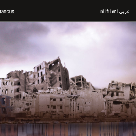
mascus
nl
fr
en
عربي