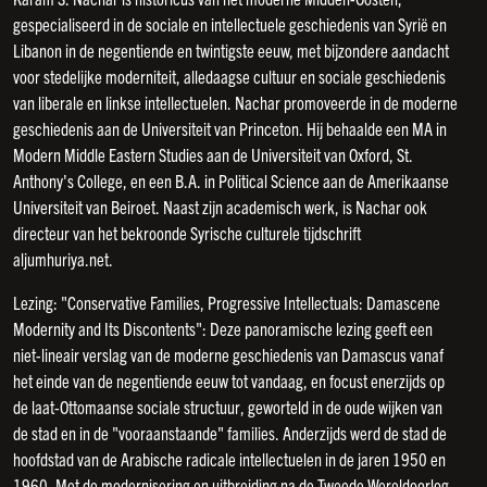
gespecialiseerd in de sociale en intellectuele geschiedenis van Syrië en
Libanon in de negentiende en twintigste eeuw, met bijzondere aandacht
voor stedelijke moderniteit, alledaagse cultuur en sociale geschiedenis
van liberale en linkse intellectuelen. Nachar promoveerde in de moderne
geschiedenis aan de Universiteit van Princeton. Hij behaalde een MA in
Modern Middle Eastern Studies aan de Universiteit van Oxford, St.
Anthony's College, en een B.A. in Political Science aan de Amerikaanse
Universiteit van Beiroet. Naast zijn academisch werk, is Nachar ook
directeur van het bekroonde Syrische culturele tijdschrift
aljumhuriya.net.
Lezing: "Conservative Families, Progressive Intellectuals: Damascene
Modernity and Its Discontents": Deze panoramische lezing geeft een
niet-lineair verslag van de moderne geschiedenis van Damascus vanaf
het einde van de negentiende eeuw tot vandaag, en focust enerzijds op
de laat-Ottomaanse sociale structuur, geworteld in de oude wijken van
de stad en in de "vooraanstaande" families. Anderzijds werd de stad de
hoofdstad van de Arabische radicale intellectuelen in de jaren 1950 en
1960, Met de modernisering en uitbreiding na de Tweede Wereldoorlog.