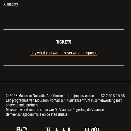
AlThaqafy
TICKETS
pay what you want - reservation required
© 2026 Moussem Nomadic Arts Centre ·
info@moussem.be
·
+32 2 513 15 58
Een programma van Moussem Nomadisch Kunstencentrum in samenwerking met
onderstaande partners.
Moussem werkt met de steun van De Vlaamse Regering, de Vlaamse
Gemeenschapscommisie en de stad Brussel.